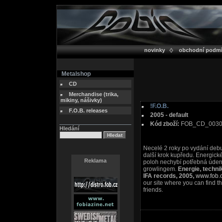
novinky
obchodní podm
Metalshop
CD
Merchandise (trika,
mikiny, nášivky)
!F.O.B.
F.O.B. releases
2005 - default
Kód zboží:
FOB_CD_003
Hledání
Necelé 2 roky po vydání debu
další krok kupředu. Energic
Reklama
poloh nechybí potřebná údern
growlingem.
Energie, technik
IFA records, 2005,
www.fob.
our site where you can find th
friends.