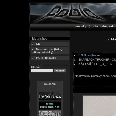
novinky
obchodní podm
Metalshop
» Me
CD
Merchandise (trika,
mikiny, nášivky)
F.O.B. kšiltovka
F.O.B. releases
SNAPBACK TRUCKER - Clas
Kód zboží:
FOB_O_01059
Hledání
Nastavitelný plastový pásek / Adj
Reklama