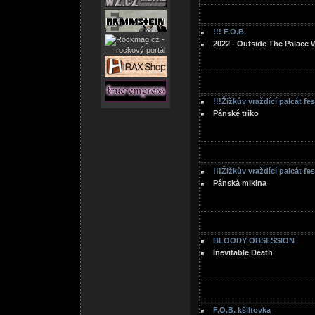
!!! F.O.B.
2022 - Outside The Palace 
!!!Žižkův vraždící palcát fe
Pánské triko
!!!Žižkův vraždící palcát fe
Pánská mikina
BLOODY OBSESSION
Inevitable Death
F.O.B. kšiltovka