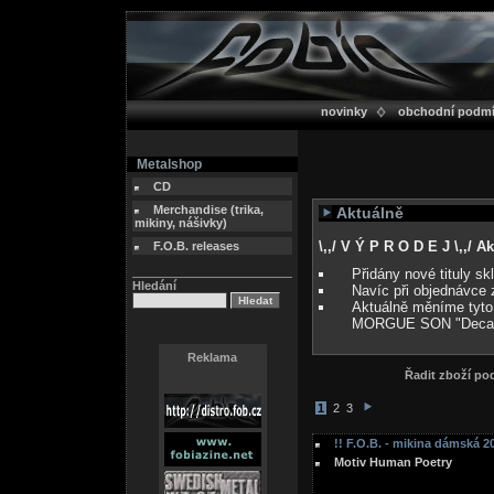
novinky
obchodní podm
Metalshop
CD
Merchandise (trika,
Aktuálně
mikiny, nášivky)
\,,/ V Ý P R O D E J \,,/ 
F.O.B. releases
Přidány nové tituly s
Hledání
Navíc při objednávce 
Aktuálně měníme tyto
MORGUE SON "Deca
Reklama
Řadit zboží p
1
2
3
!! F.O.B. - mikina dámská 20
Motiv Human Poetry