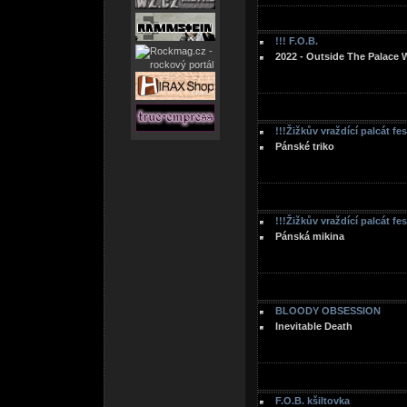
!!! F.O.B.
2022 - Outside The Palace 
!!!Žižkův vraždící palcát fe
Pánské triko
!!!Žižkův vraždící palcát fe
Pánská mikina
BLOODY OBSESSION
Inevitable Death
F.O.B. kšiltovka