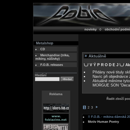
novinky
obchodní podm
Metalshop
CD
Merchandise (trika,
Aktuálně
mikiny, nášivky)
\,,/ V Ý P R O D E J \,,/ 
F.O.B. releases
Přidány nové tituly s
Hledání
Navíc při objednávce 
Aktuálně měníme tyto
MORGUE SON "Deca
Reklama
Řadit zboží p
1
2
3
!! F.O.B. - mikina dámská 20
Motiv Human Poetry