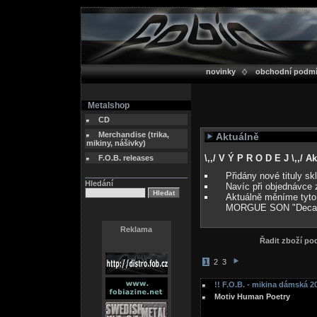
novinky
obchodní podm
Metalshop
CD
Merchandise (trika,
Aktuálně
mikiny, nášivky)
\,,/ V Ý P R O D E J \,,/ 
F.O.B. releases
Přidány nové tituly s
Hledání
Navíc při objednávce 
Aktuálně měníme tyto
MORGUE SON "Deca
Reklama
Řadit zboží p
1
2
3
!! F.O.B. - mikina dámská 20
Motiv Human Poetry