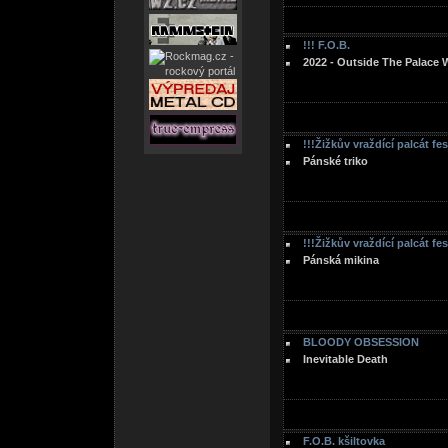
!!! F.O.B.
2022 - Outside The Palace 
!!!Žižkův vraždící palcát fe
Pánské triko
!!!Žižkův vraždící palcát fe
Pánská mikina
BLOODY OBSESSION
Inevitable Death
F.O.B. kšiltovka