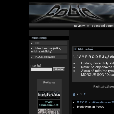
novinky
obchodní podm
Metalshop
CD
Merchandise (trika,
Aktuálně
mikiny, nášivky)
\,,/ V Ý P R O D E J \,,/ 
F.O.B. releases
Přidány nové tituly s
Hledání
Navíc při objednávce 
Aktuálně měníme tyto
MORGUE SON "Deca
Reklama
Řadit zboží p
1
2
3
!! F.O.B. - mikina dámská 20
Motiv Human Poetry