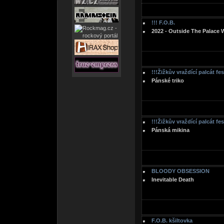
!!! F.O.B.
2022 - Outside The Palace 
!!!Žižkův vraždící palcát fe
Pánské triko
!!!Žižkův vraždící palcát fe
Pánská mikina
BLOODY OBSESSION
Inevitable Death
F.O.B. kšiltovka