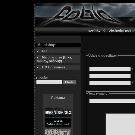
novinky
obchodní podm
Metalshop
CD
Údaje o odesílateli
Merchandise (trika,
mikiny, nášivky)
F.O.B. releases
*
Hledání
*
Text e-mailu:
Reklama