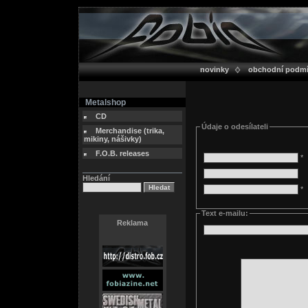
novinky
obchodní podm
Metalshop
CD
Údaje o odesílateli
Merchandise (trika,
mikiny, nášivky)
F.O.B. releases
*
Hledání
*
Text e-mailu:
Reklama