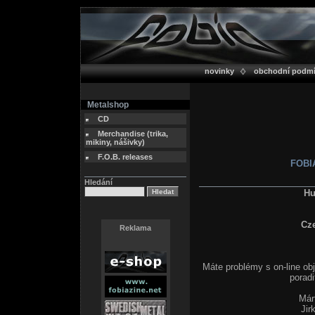
novinky
obchodní podm
Metalshop
CD
Merchandise (trika,
mikiny, nášivky)
F.O.B. releases
FOBIA
Hledání
Hu
Cz
Reklama
Máte problémy s on-line ob
poradi
Már
Jir