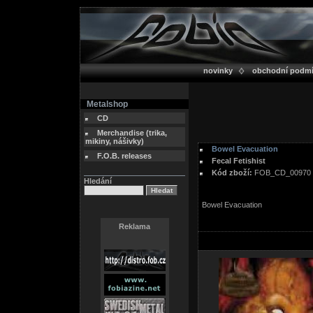
novinky
obchodní podm
Metalshop
CD
Merchandise (trika,
mikiny, nášivky)
Bowel Evacuation
F.O.B. releases
Fecal Fetishist
Kód zboží:
FOB_CD_00970
Hledání
Bowel Evacuation
Reklama