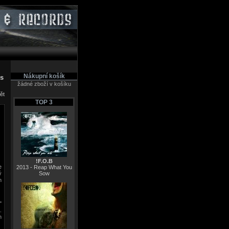
Nákupní košík
es
žádné zboží v košíku
ět
TOP 3
!F.O.B
e
2013 - Reap What You
ý
Sow
m
"
.
h