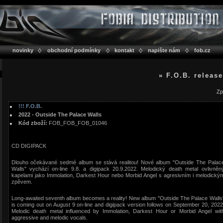
novinky
obchodní podmínky
kontakt
napište nám
fob.cz
» F.O.B. releas
Zp
!!! F.O.B.
2022 - Outside The Palace Walls
Kód zboží:
FOB_FOB_FOB_01046
CD DIGIPACK
Dlouho očekávané sedmé album se stává realitou! Nové album "Outside The Palac
Walls" vychází on-line 9.8. a digipack 20.9.2022. Melodický death metal ovlivněn
kapelami jako Immolation, Darkest Hour nebo Morbid Angel s agresivním i melodický
zpěvem.
Long-awaited seventh album becomes a reality! New album "Outside The Palace Walls
is coming out on August 9 on-line and digipack version follows on September 20, 2022
Melodic death metal influenced by Immolation, Darkest Hour or Morbid Angel wit
aggressive and melodic vocals.