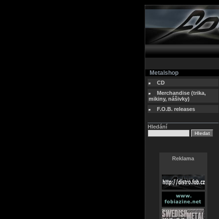
Metalshop
CD
Merchandise (trika,
mikiny, nášivky)
F.O.B. releases
Hledání
Reklama