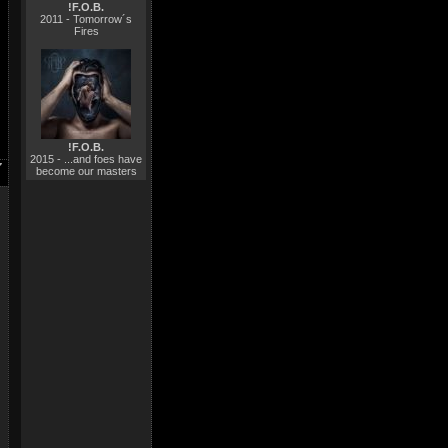
!F.O.B.
2011 - Tomorrow´s
Fires
!F.O.B.
2015 - ...and foes have
become our masters