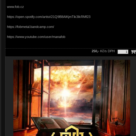
www.fob.cz
https://open.spotify.com/artist/21Q9B8AIKjmTik3IkRMf23
https://fobmetal.bandcamp.com/
https://www.youtube.com/user/manafob
250,-
Kč/s DPH