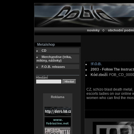
novinky
obchodní podm
Metalshop
CD
Merchandise (trika,
mikiny, nášivky)
!F.O.B.
F.O.B. releases
2003 - Follow The Instruc
Kód zboží:
FOB_CD_000
Hledání
CZ, schizo blast death metal,
escorts ladies on our online 
Reklama
women who can find the most