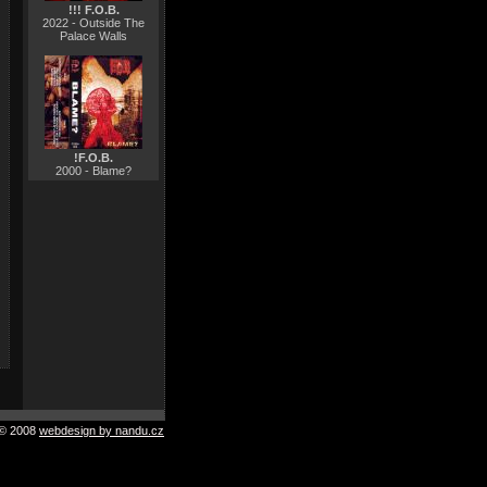
!!! F.O.B.
2022 - Outside The
Palace Walls
!F.O.B.
2000 - Blame?
© 2008
webdesign by nandu.cz