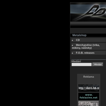
Metalshop
CD
Merchandise (trika,
mikiny, nášivky)
F.O.B. releases
Hledání
Reklama