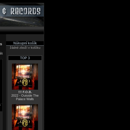
Nákupní košík
es
žádné zboží v košíku
ět
TOP 3
!!! F.O.B.
2022 - Outside The
Palace Walls