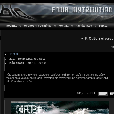
novinky
obchodní podmínky
kontakt
napište nám
fob.cz
» F.O.B. releas
Zp
!F.O.B
2013 - Reap What You Sow
Kód zboží:
FOB_CD_00800
Páté album, které plynule navazuje na předchozí Tomorrow´s Fires, ale jde dál v
melodiích a vokálních linkách. www.fob.cz www.youtube.com/manafob ukázky ZDE:
http://bandzone.cz/fob
100,-
Kč/s DPH