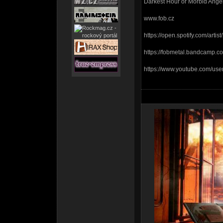
Darkest Hour or Morbid Angel
www.fob.cz
https://open.spotify.com/art
https://fobmetal.bandcamp.c
https://www.youtube.com/use