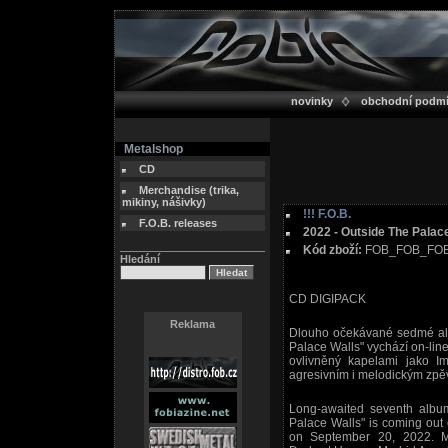
novinky
obchodní podm
Metalshop
CD
Merchandise (trika,
mikiny, nášivky)
!!! F.O.B.
F.O.B. releases
2022 - Outside The Palac
Kód zboží:
FOB_FOB_FOB
Hledání
CD DIGIPACK
Reklama
Dlouho očekávané sedmé alb
Palace Walls" vychází on-line
ovlivněný kapelami jako I
agresivním i melodickým zpě
Long-awaited seventh albu
Palace Walls" is coming out 
on September 20, 2022. Me