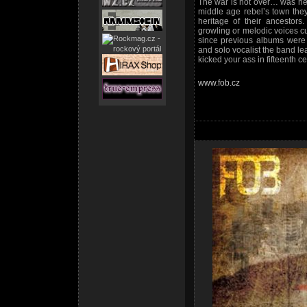
The war is not over… was neve
middle age rebel’s town the
heritage of their ancestors
growling or melodic voices c
since previous albums were 
and solo vocalist the band l
kicked your ass in fifteenth ce
www.fob.cz