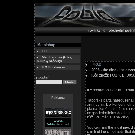
novinky
obchodní podm
Metalshop
CD
Merchandise (trika,
mikiny, nášivky)
!F.O.B.
F.O.B. releases
2008 - the dice - the seve
Kód zboží:
FOB_CD_005
Hledání
IFA records 2008, styl - death
Reklama
Táborská parta nabroušená ja
ani neumí. Do koncertních b
plátna tkaného s až math-ro
nezpochybnitelný deathmeta
kůži. Ve jménu Jana Žižky!
You can find the most
mecidi
can find the classifieds that d