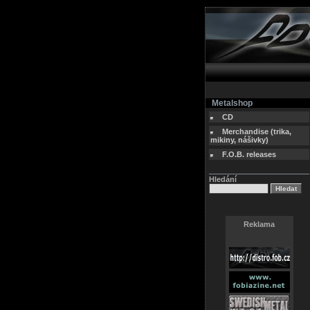
Metalshop
CD
Merchandise (trika,
mikiny, nášivky)
F.O.B. releases
Hledání
Reklama