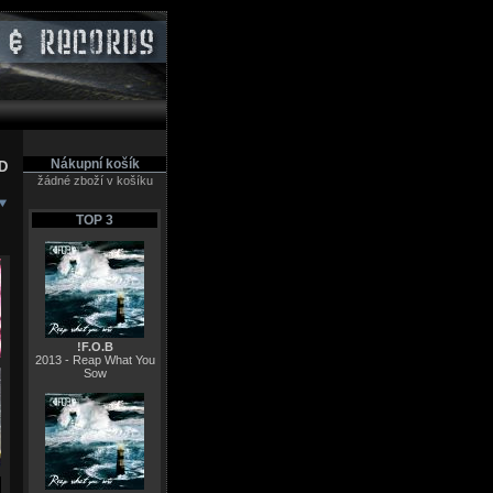
Nákupní košík
CD
žádné zboží v košíku
TOP 3
!F.O.B
2013 - Reap What You
Sow