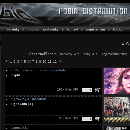
novinky
obchodní podmínky
kontakt
napište nám
fob.cz
» 
Řadit zboží podle:
abecedy
ceny
nejnovějšího zboží
1
2
3
4
5
6
7
8
9
10
11
12
In Cauda Venenum - Heir - Spectrale
3 split
100,-
Kč/s DPH
Ingrowing & Isacaarum
Fight Club | + |
90,-
Kč/s DPH
James D.S.