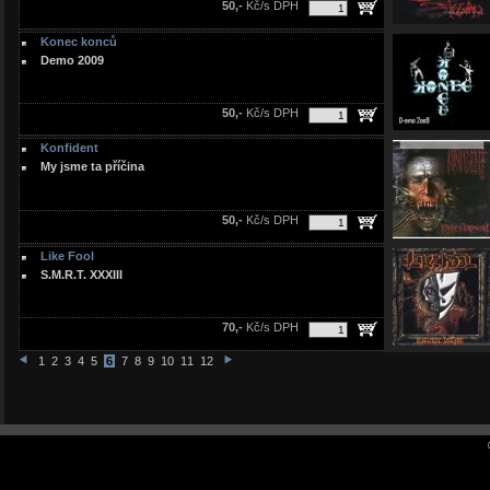
50,-
Kč/s DPH
Konec konců
Demo 2009
50,-
Kč/s DPH
Konfident
My jsme ta příčina
50,-
Kč/s DPH
Like Fool
S.M.R.T. XXXIII
70,-
Kč/s DPH
1
2
3
4
5
6
7
8
9
10
11
12