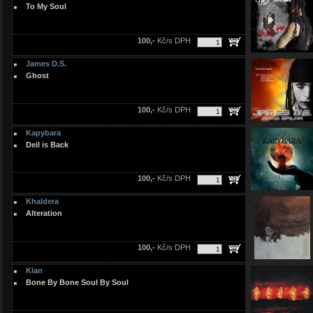
To My Soul
100,-
Kč/s DPH
James D.S.
Ghost
100,-
Kč/s DPH
Kapybara
Deil is Back
100,-
Kč/s DPH
Khaldera
Alteration
100,-
Kč/s DPH
Klan
Bone By Bone Soul By Soul