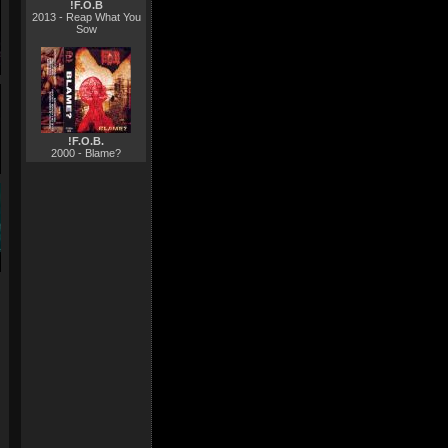
!F.O.B
2013 - Reap What You
Sow
!F.O.B.
2000 - Blame?