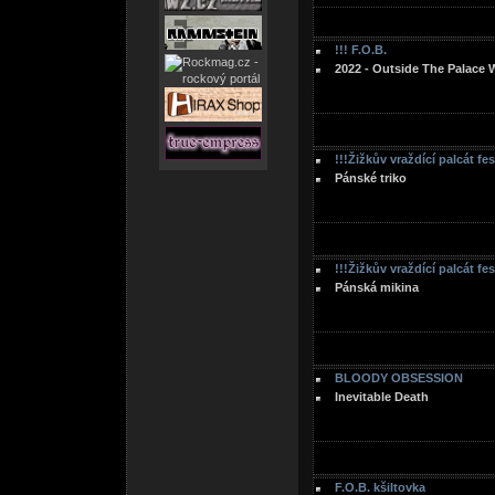
!!! F.O.B.
2022 - Outside The Palace 
!!!Žižkův vraždící palcát fe
Pánské triko
!!!Žižkův vraždící palcát fe
Pánská mikina
BLOODY OBSESSION
Inevitable Death
F.O.B. kšiltovka