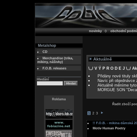
novinky
obchodní podm
Metalshop
CD
Merchandise (trika,
Aktuálně
mikiny, nášivky)
\,,/ V Ý P R O D E J \,,/ 
F.O.B. releases
Přidány nové tituly s
Hledání
Navíc při objednávce 
Aktuálně měníme tyto
MORGUE SON "Deca
Reklama
Řadit zboží p
1
2
3
!! F.O.B. - mikina dámská 20
Motiv Human Poetry