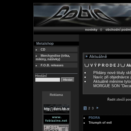
novinky
obchodní podm
Metalshop
CD
Merchandise (trika,
Aktuálně
mikiny, nášivky)
\,,/ V Ý P R O D E J \,,/ 
F.O.B. releases
Přidány nové tituly s
Hledání
Navíc při objednávce 
Aktuálně měníme tyto
MORGUE SON "Deca
Reklama
Řadit zboží p
1
2
3
PSORA
Triumph of evil