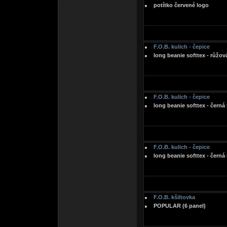
potítko červené logo
F.O.B. kulich - čepice
long beanie softtex - růžov
F.O.B. kulich - čepice
long beanie softtex - černá 
F.O.B. kulich - čepice
long beanie softtex - černá
F.O.B. kšiltovka
POPULAR (6 panel)