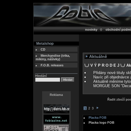
novinky
obchodní podm
Metalshop
CD
Merchandise (trika,
Aktuálně
mikiny, nášivky)
\,,/ V Ý P R O D E J \,,/ 
F.O.B. releases
Přidány nové tituly s
Hledání
Navíc při objednávce 
Aktuálně měníme tyto
MORGUE SON "Deca
Reklama
Řadit zboží p
1
2
3
Placka FOB
Placka logo FOB