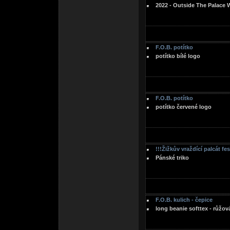
2022 - Outside The Palace 
F.O.B. potítko
potítko bílé logo
F.O.B. potítko
potítko červené logo
!!!Žižkův vraždící palcát fe
Pánské triko
F.O.B. kulich - čepice
long beanie softtex - růžov