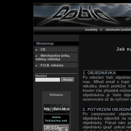
novinky
obchodní podm
Metalshop
Jak n
CD
Merchandise (trika,
mikiny, nášivky)
F.O.B. releases
1. OBJEDNÁVKA
Hledání
Po odeslání Vaší objednáv
max. 48hod email s kopií 
několika dnech prohlížet V
kterém Vás případně můžeme
objednávkou je Vaše obj
Reklama
rezervováno až do vyřízení 
2. POTVRZENÍ OBJEDN
Po zarezervování objedn
objednávku odpovědí na n
objednávky. Pokud nám pot
objednávky (popř. pokud neb