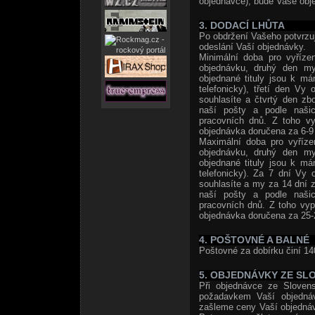
objednávce), bude Vaše obje
3. DODACÍ LHŮTA
Po obdržení Vašeho potvrzuj
odeslání Vaší objednávky.
Minimální doba pro vyříze
objednávku, druhý den my
objednané tituly jsou k m
telefonicky), třetí den Vy
souhlasíte a čtvrtý den zb
naší pošty a podle naši
pracovních dnů. Z toho vy
objednávka doručena za 6-9 
Maximální doba pro vyříze
objednávku, druhý den my
objednané tituly jsou k m
telefonicky). Za 7 dní Vy 
souhlasíte a my za 14 dní z
naší pošty a podle naši
pracovních dnů. Z toho vyp
objednávka doručena za 25-
4. POŠTOVNÉ A BALNÉ
Poštovné za dobírku činí 14
5. OBJEDNÁVKY ZE SL
Při objednávce ze Slovens
požadavkem Vaší objedná
zašleme ceny Vaší objedná