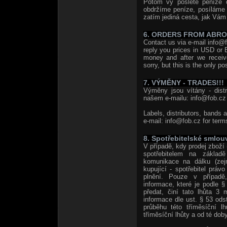
Potom vy pošlete peníze 
obdržíme peníze, posíláme
zatím jediná cesta, jak Vám 
6. ORDERS FROM ABR
Contact us via e-mail info@f
reply you prices in USD or 
money and after we receiv
sorry, but this is the only po
7. VÝMĚNY - TRADES!!!
Výměny jsou vítány - distri
našem e-mailu: info@fob.cz 
Labels, distributors, bands 
e-mail: info@fob.cz for term
8. Spotřebitelské smlou
V případě, kdy prodej zboží 
spotřebitelem na základě
komunikace na dálku (zej
kupující - spotřebitel prá
plnění. Pouze v případě,
informace, které je podle 
předat, činí tato lhůta 3 
informace dle ust. § 53 od
průběhu této tříměsíční l
tříměsíční lhůty a od té doby