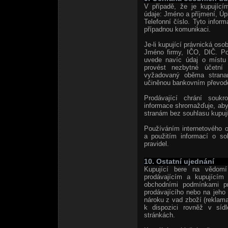
V případě, že je kupující
údaje: Jméno a příjmení, Úp
Telefonní číslo. Tyto inform
případnou komunikaci.
Je-li kupující právnická osob
Jméno firmy, IČO, DIČ. Po
uvede navíc údaj o místu
provést nezbytné účetní 
vyžadovaný oběma stranami
učiněnou bankovním převod
Prodávající chrání soukr
informace shromažďuje, aby 
stranám bez souhlasu kupují
Používáním internetového 
a použitím informací o s
pravidel.
10. Ostatní ujednání
Kupující bere na vědomí
prodávajícím a kupujícím
obchodními podmínkami pro
prodávajícího nebo na jeho 
nároku z vad zboží (reklama
k dispozici rovněž v sídl
stránkách.