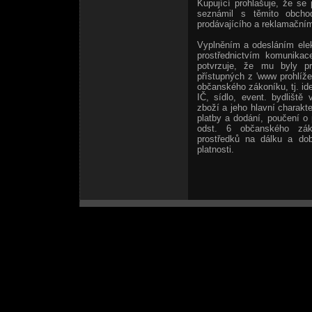
Kupující prohlašuje, že se
seznámil s těmito obcho
prodávajícího a reklamačním
Vyplněním a odesláním elek
prostřednictvím komunikac
potvrzuje, že mu byly p
přístupných z 'www prohlíže
občanského zákoníku, tj. ide
IČ, sídlo, event. bydliště
zboží a jeho hlavní charakt
platby a dodání, poučení o
odst. 6 občanského zák
prostředků na dálku a do
platnosti.