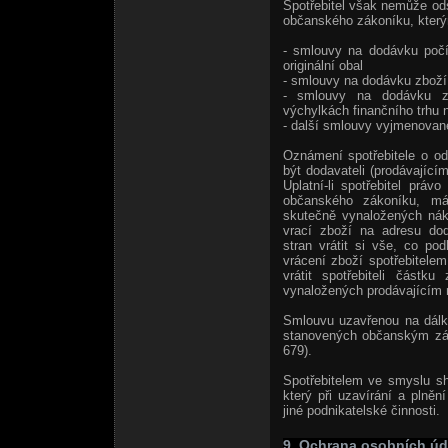
Spotřebitel však nemůže od
občanského zákoníku, který
- smlouvy na dodávku počíta
originální obal
- smlouvy na dodávku zboží 
- smlouvy na dodávku zb
výchylkách finančního trhu n
- další smlouvy vyjmenova
Oznámení spotřebitele o o
být dodavateli (prodávající
Uplatní-li spotřebitel prá
občanského zákoníku, má 
skutečně vynaložených nák
vrací zboží na adresu dod
stran vrátit si vše, co p
vrácení zboží spotřebitele
vrátit spotřebiteli částk
vynaložených prodávajícím n
Smlouvu uzavřenou na dálku
stanovených občanským zák
679).
Spotřebitelem ve smyslu s
který při uzavírání a plně
jiné podnikatelské činnosti.
9. Ochrana osobních úd