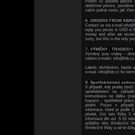
Potom vy pošlete peníze 
obdržíme peníze, posíláme
zatím jediná cesta, jak Vám 
6. ORDERS FROM ABR
Contact us via e-mail info@f
reply you prices in USD or 
money and after we receiv
sorry, but this is the only po
7. VÝMĚNY - TRADES!!!
Výměny jsou vítány - distri
našem e-mailu: info@fob.cz 
Labels, distributors, bands 
e-mail: info@fob.cz for term
8. Spotřebitelské smlou
V případě, kdy prodej zboží 
spotřebitelem na základě
komunikace na dálku (zej
kupující - spotřebitel prá
plnění. Pouze v případě,
informace, které je podle 
předat, činí tato lhůta 3 
informace dle ust. § 53 od
průběhu této tříměsíční l
tříměsíční lhůty a od té doby