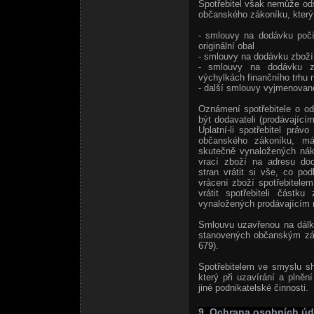
Spotřebitel však nemůže od
občanského zákoníku, který
- smlouvy na dodávku počíta
originální obal
- smlouvy na dodávku zboží 
- smlouvy na dodávku zb
výchylkách finančního trhu n
- další smlouvy vyjmenova
Oznámení spotřebitele o o
být dodavateli (prodávající
Uplatní-li spotřebitel prá
občanského zákoníku, má 
skutečně vynaložených nák
vrací zboží na adresu dod
stran vrátit si vše, co p
vrácení zboží spotřebitele
vrátit spotřebiteli částk
vynaložených prodávajícím n
Smlouvu uzavřenou na dálku
stanovených občanským zák
679).
Spotřebitelem ve smyslu s
který při uzavírání a plně
jiné podnikatelské činnosti.
9. Ochrana osobních úd