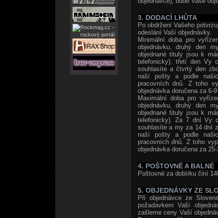
objednávce), bude Vaše obje
3. DODACÍ LHŮTA
Po obdržení Vašeho potvrzuj
odeslání Vaší objednávky.
Minimální doba pro vyříze
objednávku, druhý den my
objednané tituly jsou k m
telefonicky), třetí den Vy
souhlasíte a čtvrtý den zb
naší pošty a podle naši
pracovních dnů. Z toho vy
objednávka doručena za 6-9 
Maximální doba pro vyříze
objednávku, druhý den my
objednané tituly jsou k m
telefonicky). Za 7 dní Vy 
souhlasíte a my za 14 dní z
naší pošty a podle naši
pracovních dnů. Z toho vyp
objednávka doručena za 25-
4. POŠTOVNÉ A BALNÉ
Poštovné za dobírku činí 14
5. OBJEDNÁVKY ZE SL
Při objednávce ze Slovens
požadavkem Vaší objedná
zašleme ceny Vaší objedná