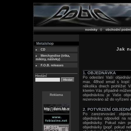
novinky
obchodní podm
Metalshop
Jak n
CD
Merchandise (trika,
mikiny, nášivky)
F.O.B. releases
1. OBJEDNÁVKA
Hledání
Po odeslání Vaší objednáv
max. 48hod email s kopií 
několika dnech prohlížet V
kterém Vás případně můžeme
objednávkou je Vaše obj
Reklama
rezervováno až do vyřízení 
2. POTVRZENÍ OBJEDN
Po zarezervování objedn
objednávku odpovědí na n
objednávky. Pokud nám pot
objednávky (popř. pokud neb