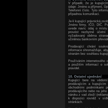
V případě, že je kupující
údaje: Jméno a příjmení, Úp
Telefonní číslo. Tyto inform
případnou komunikaci.
Je-li kupující právnická osob
Jméno firmy, IČO, DIČ. Po
uvede navíc údaj o místu
provést nezbytné účetní 
vyžadovaný oběma stranami
učiněnou bankovním převod
Prodávající chrání soukr
informace shromažďuje, aby 
stranám bez souhlasu kupují
Používáním internetového 
a použitím informací o s
pravidel.
10. Ostatní ujednání
Kupující bere na vědomí
prodávajícím a kupujícím
obchodními podmínkami pro
prodávajícího nebo na jeho 
nároku z vad zboží (reklama
k dispozici rovněž v sídl
stránkách.