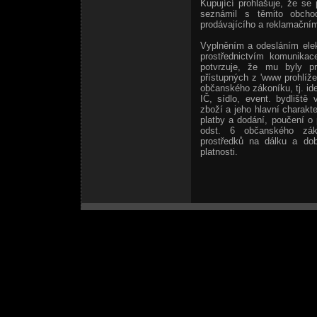
Kupující prohlašuje, že se
seznámil s těmito obcho
prodávajícího a reklamačním
Vyplněním a odesláním elek
prostřednictvím komunikac
potvrzuje, že mu byly p
přístupných z 'www prohlíže
občanského zákoníku, tj. ide
IČ, sídlo, event. bydliště
zboží a jeho hlavní charakt
platby a dodání, poučení o
odst. 6 občanského zák
prostředků na dálku a do
platnosti.