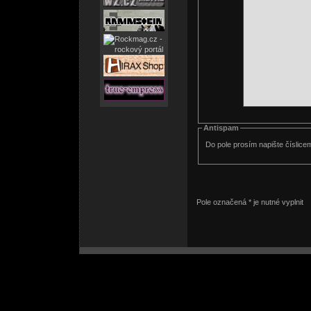
Antispam
Do pole prosím napište číslice
Pole označená * je nutné vyplnit