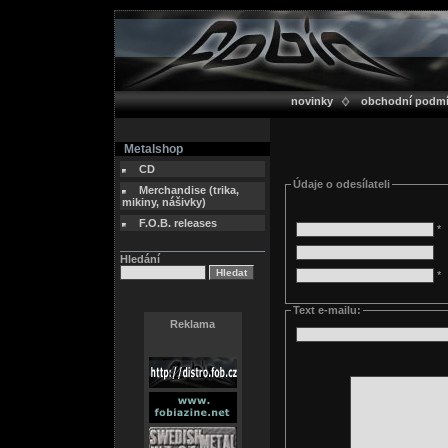
novinky
obchodní podm
Metalshop
CD
Údaje o odesílateli
Merchandise (trika,
mikiny, nášivky)
F.O.B. releases
*
Hledání
*
Text e-mailu:
Reklama