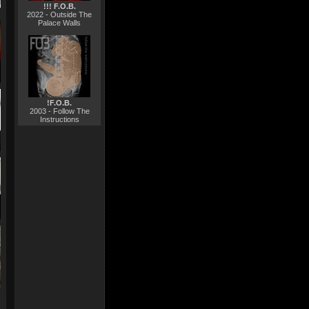
!!! F.O.B.
2022 - Outside The
Palace Walls
!F.O.B.
2003 - Follow The
Instructions