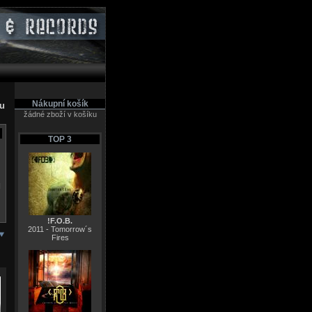
Nákupní košík
pu
žádné zboží v košíku
TOP 3
N
!F.O.B.
2011 - Tomorrow´s
Fires