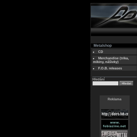
Metalshop
CD
Merchandise (trika,
mikiny, nášivky)
F.O.B. releases
Hledání
Reklama