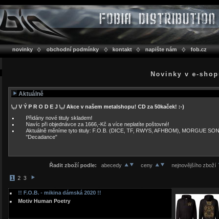
novinky
obchodní podmínky
kontakt
napište nám
fob.cz
Novinky v e-sho
Aktuálně
\,,/ V Ý P R O D E J \,,/ Akce v našem metalshopu! CD za 50kaček! :-)
Přidány nové tituly skladem!
Navíc při objednávce za 1666,-Kč a více neplatíte poštovné!
Aktuálně měníme tyto tituly: F.O.B. (DICE, TF, RWYS, AFHBOM), MORGUE SO
"Decadance"
Řadit zboží podle:
abecedy
ceny
nejnovějšího zboží
1
2
3
!! F.O.B. - mikina dámská 2020 !!
Motiv Human Poetry