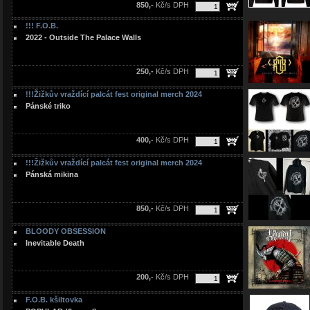
850,-
Kč/s DPH
!!! F.O.B.
2022 - Outside The Palace Walls
250,-
Kč/s DPH
!!!Žižkův vraždící palcát fest original merch 2024
Pánské triko
400,-
Kč/s DPH
!!!Žižkův vraždící palcát fest original merch 2024
Pánská mikina
850,-
Kč/s DPH
BLOODY OBSESSION
Inevitable Death
200,-
Kč/s DPH
F.O.B. kšiltovka