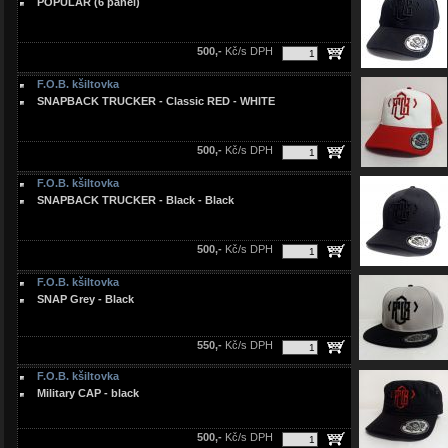
POPULAR (6 panel)
500,-
Kč/s DPH
F.O.B. kšiltovka
SNAPBACK TRUCKER - Classic RED - WHITE
500,-
Kč/s DPH
F.O.B. kšiltovka
SNAPBACK TRUCKER - Black - Black
500,-
Kč/s DPH
F.O.B. kšiltovka
SNAP Grey - Black
550,-
Kč/s DPH
F.O.B. kšiltovka
Military CAP - black
500,-
Kč/s DPH