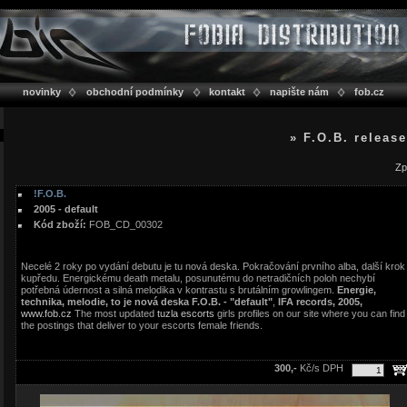
novinky
obchodní podmínky
kontakt
napište nám
fob.cz
» F.O.B. releas
Zp
!F.O.B.
2005 - default
Kód zboží:
FOB_CD_00302
Necelé 2 roky po vydání debutu je tu nová deska. Pokračování prvního alba, další krok
kupředu. Energickému death metalu, posunutému do netradičních poloh nechybí
potřebná údernost a silná melodika v kontrastu s brutálním growlingem.
Energie,
technika, melodie, to je nová deska F.O.B. - "default"
,
IFA records, 2005,
www.fob.cz
The most updated
tuzla escorts
girls profiles on our site where you can find
the postings that deliver to your escorts female friends.
300,-
Kč/s DPH