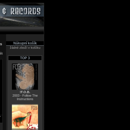
Nákupní košík
es
žádné zboží v košíku
ět
TOP 3
!F.O.B.
2003 - Follow The
Instructions