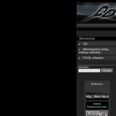
Metalshop
CD
Merchandise (trika,
mikiny, nášivky)
F.O.B. releases
Hledání
Reklama