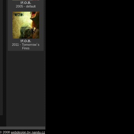
!F.O.B.
2005 - default
!F.O.B.
2011 - Tomorrow´s
Fires
© 2008
webdesign by nandu.cz