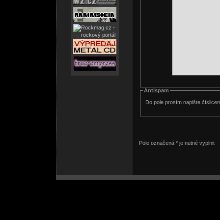
Antispam
Do pole prosím napište číslice
Pole označená * je nutné vyplnit