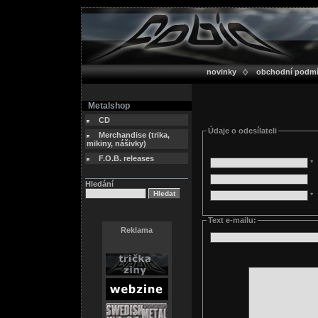
novinky
obchodní podm
Metalshop
CD
Údaje o odesílateli
Merchandise (trika,
mikiny, nášivky)
F.O.B. releases
*
Hledání
*
Text e-mailu:
Reklama