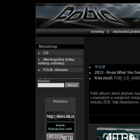
novinky
obchodní podm
Metalshop
CD
Merchandise (trika,
mikiny, nášivky)
!F.O.B
F.O.B. releases
2013 - Reap What You So
Kód zboží:
FOB_CD_008
Hledání
Páté album, které plynule na
v melodiích a vokálních lin
Reklama
ukázky ZDE: http://bandzone.