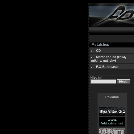
Metalshop
CD
Merchandise (trika,
mikiny, nášivky)
F.O.B. releases
Hledání
Reklama