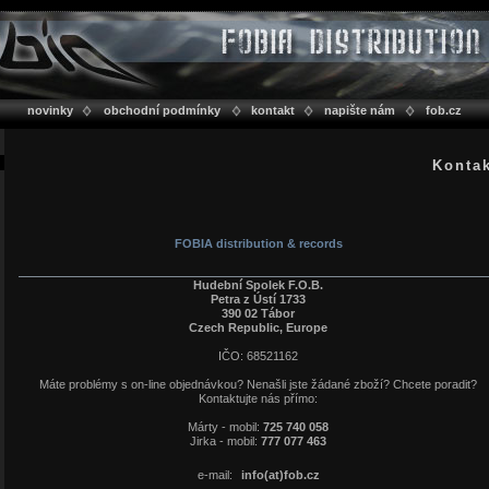
novinky
obchodní podmínky
kontakt
napište nám
fob.cz
Konta
FOBIA distribution & records
Hudební Spolek F.O.B.
Petra z Ústí 1733
390 02 Tábor
Czech Republic, Europe
IČO: 68521162
Máte problémy s on-line objednávkou? Nenašli jste žádané zboží? Chcete poradit?
Kontaktujte nás přímo:
Márty - mobil:
725 740 058
Jirka - mobil:
777 077 463
e-mail:
info(at)fob.cz