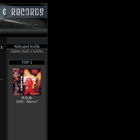
Nákupní košík
kt
žádné zboží v košíku
TOP 3
!F.O.B.
2000 - Blame?