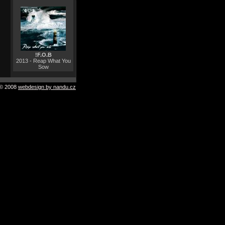
!F.O.B
2013 - Reap What You
Sow
© 2008
webdesign by nandu.cz