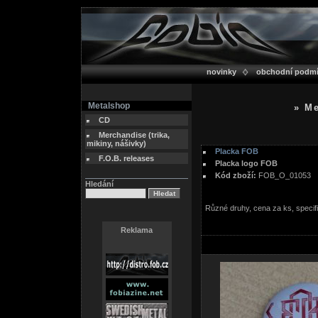
novinky
obchodní podm
Metalshop
» Me
CD
Merchandise (trika,
mikiny, nášivky)
Placka FOB
F.O.B. releases
Placka logo FOB
Kód zboží:
FOB_O_01053
Hledání
Různé druhy, cena za ks, specif
Reklama