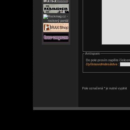
Antispam
Do pole prosím napište číslice
čtyřistasedmdesátdva
:
Pole označená * je nutné vyplnit