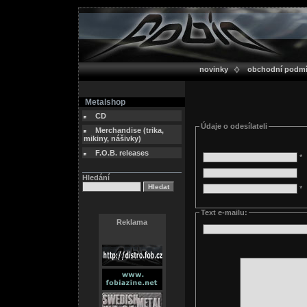
novinky
obchodní podm
Metalshop
CD
Údaje o odesílateli
Merchandise (trika,
mikiny, nášivky)
F.O.B. releases
*
Hledání
*
Text e-mailu:
Reklama