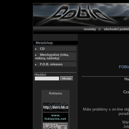
novinky
obchodní podm
Metalshop
CD
Merchandise (trika,
mikiny, nášivky)
F.O.B. releases
FOBIA
Hledání
Hu
Cz
Reklama
Máte problémy s on-line ob
poradi
Már
Jir