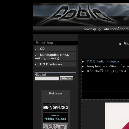
novinky
obchodní podm
Metalshop
» Me
CD
Merchandise (trika,
mikiny, nášivky)
F.O.B. kulich - čepice
F.O.B. releases
long beanie softtex - růžov
Kód zboží:
FOB_O_01054
Hledání
Reklama