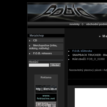
novinky
obchodní podm
Metalshop
» Me
CD
Merchandise (trika,
mikiny, nášivky)
F.O.B. kšiltovka
F.O.B. releases
SNAPBACK TRUCKER - Blac
Kód zboží:
FOB_O_01060
Hledání
Nastavitelný plastový pásek / Ad
Reklama