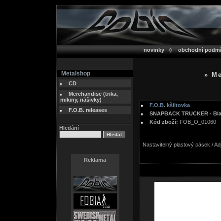
novinky
obchodní podm
Metalshop
» Me
CD
Merchandise (trika,
mikiny, nášivky)
F.O.B. kšiltovka
F.O.B. releases
SNAPBACK TRUCKER - Blac
Kód zboží:
FOB_O_01060
Hledání
Nastavitelný plastový pásek / Ad
Reklama