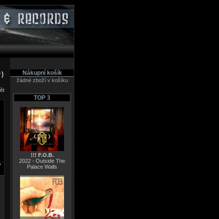
Nákupní košík
y)
žádné zboží v košíku
ět
TOP 3
!!! F.O.B.
2022 - Outside The
Palace Walls