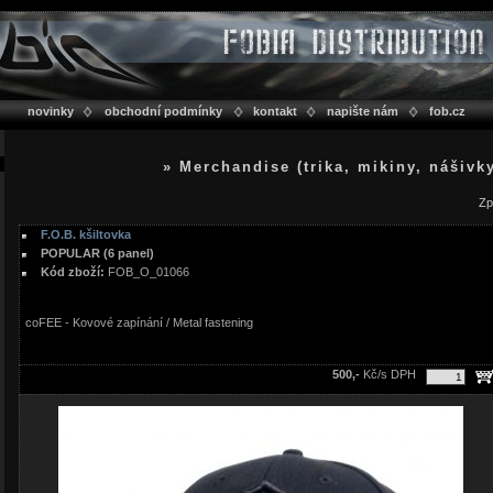
novinky
obchodní podmínky
kontakt
napište nám
fob.cz
» Merchandise (trika, mikiny, nášivk
Zp
F.O.B. kšiltovka
POPULAR (6 panel)
Kód zboží:
FOB_O_01066
coFEE - Kovové zapínání / Metal fastening
500,-
Kč/s DPH