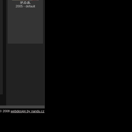
!F.O.B.
2005 - default
© 2008
webdesign by nandu.cz