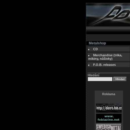
Metalshop
CD
Merchandise (trika,
mikiny, nášivky)
F.O.B. releases
Hledání
Reklama