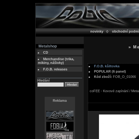
novinky
obchodní podm
Metalshop
» Me
CD
Merchandise (trika,
mikiny, nášivky)
F.O.B. kšiltovka
F.O.B. releases
POPULAR (6 panel)
Kód zboží:
FOB_O_01066
Hledání
coFEE - Kovové zapínání / Metal
Reklama