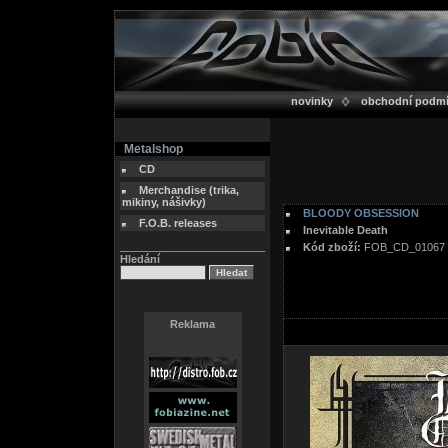
novinky
obchodní podm
Metalshop
CD
Merchandise (trika,
mikiny, nášivky)
BLOODY OBSESSION
F.O.B. releases
Inevitable Death
Kód zboží:
FOB_CD_01067
Hledání
Reklama