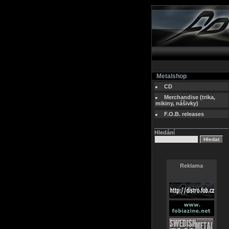
Metalshop
CD
Merchandise (trika,
mikiny, nášivky)
F.O.B. releases
Hledání
Reklama