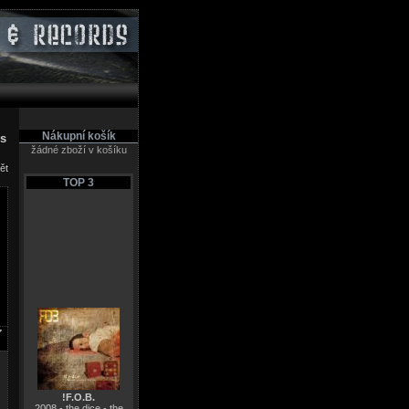
Nákupní košík
es
žádné zboží v košíku
ět
TOP 3
!F.O.B.
2008 - the dice - the