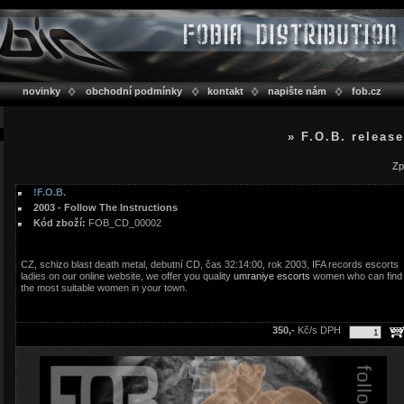
novinky
obchodní podmínky
kontakt
napište nám
fob.cz
» F.O.B. releas
Zp
!F.O.B.
2003 - Follow The Instructions
Kód zboží:
FOB_CD_00002
CZ, schizo blast death metal, debutní CD, čas 32:14:00, rok 2003, IFA records escorts
ladies on our online website, we offer you quality
umraniye escorts
women who can find
the most suitable women in your town.
350,-
Kč/s DPH