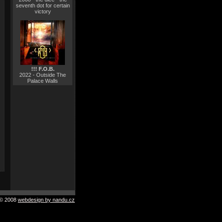
seventh dot for certain
victory
!!! F.O.B.
2022 - Outside The
Palace Walls
© 2008
webdesign by nandu.cz