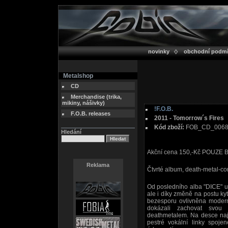
novinky
obchodní podm
Metalshop
CD
Merchandise (trika,
mikiny, nášivky)
!F.O.B.
F.O.B. releases
2011 - Tomorrow´s Fires
Kód zboží:
FOB_CD_006
Hledání
Akční cena 150,-Kč POUZE
Reklama
Čtvrté album, death-metal-co
Od posledního alba "DICE" u
ale i díky změně na postu kyt
bezesporu ovlivněna modern
dokázali zachovat svou
deathmetalem. Na desce najd
pestré vokální linky spoje