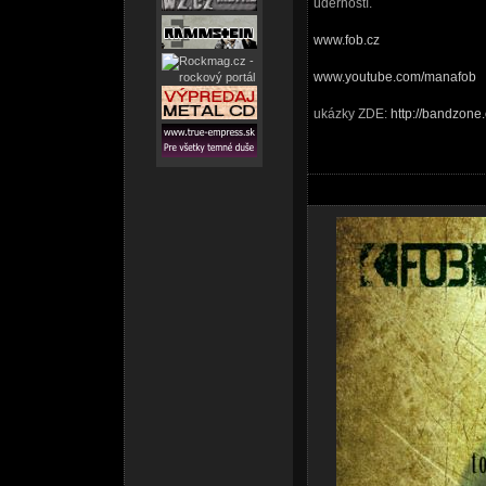
úderností.
www.fob.cz
www.youtube.com/manafob
ukázky ZDE:
http://bandzone.