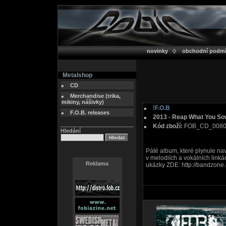
novinky
obchodní podm
Metalshop
CD
Merchandise (trika,
mikiny, nášivky)
!F.O.B
F.O.B. releases
2013 - Reap What You So
Kód zboží:
FOB_CD_008
Hledání
Páté album, které plynule na
v melodiích a vokálních lin
Reklama
ukázky ZDE: http://bandzone.