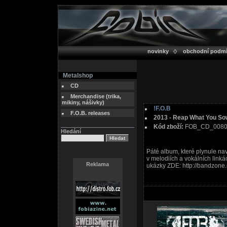
novinky
obchodní podm
Metalshop
CD
Merchandise (trika,
mikiny, nášivky)
!F.O.B
F.O.B. releases
2013 - Reap What You So
Kód zboží:
FOB_CD_008
Hledání
Páté album, které plynule na
v melodiích a vokálních lin
Reklama
ukázky ZDE: http://bandzone.