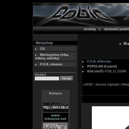
novinky
obchodní podm
Metalshop
» Me
CD
Merchandise (trika,
mikiny, nášivky)
F.O.B. kšiltovka
F.O.B. releases
POPULAR (6 panel)
Kód zboží:
FOB_O_01066
Hledání
coFEE - Kovové zapínání / Metal
Reklama