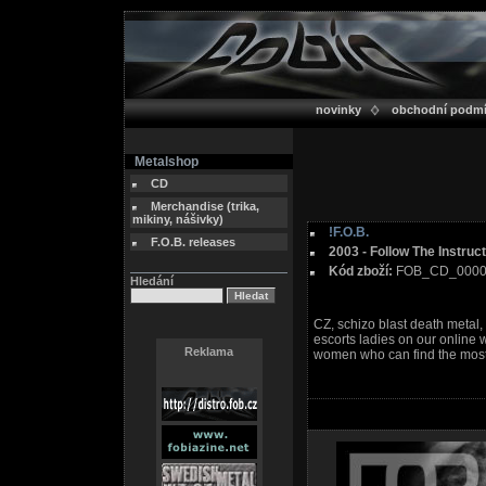
novinky
obchodní podm
Metalshop
CD
Merchandise (trika,
mikiny, nášivky)
!F.O.B.
F.O.B. releases
2003 - Follow The Instruc
Kód zboží:
FOB_CD_000
Hledání
CZ, schizo blast death metal,
escorts ladies on our online 
Reklama
women who can find the most