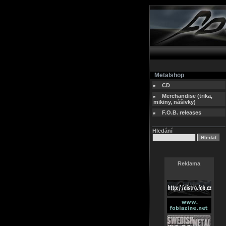
Metalshop
CD
Merchandise (trika,
mikiny, nášivky)
F.O.B. releases
Hledání
Reklama