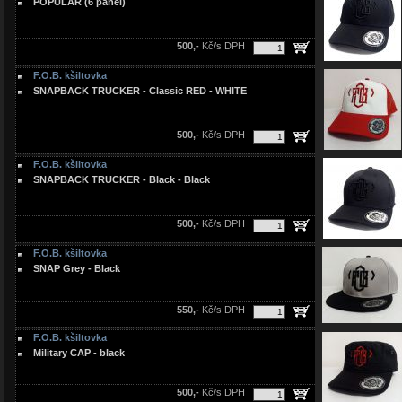
POPULAR (6 panel)
500,-
Kč/s DPH
F.O.B. kšiltovka
SNAPBACK TRUCKER - Classic RED - WHITE
500,-
Kč/s DPH
F.O.B. kšiltovka
SNAPBACK TRUCKER - Black - Black
500,-
Kč/s DPH
F.O.B. kšiltovka
SNAP Grey - Black
550,-
Kč/s DPH
F.O.B. kšiltovka
Military CAP - black
500,-
Kč/s DPH