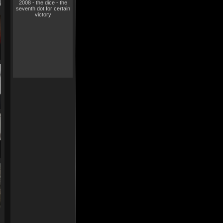
2008 - the dice - the
seventh dot for certain
victory