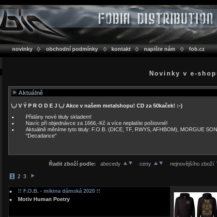
novinky
obchodní podmínky
kontakt
napište nám
fob.cz
Novinky v e-sho
Aktuálně
\,,/ V Ý P R O D E J \,,/ Akce v našem metalshopu! CD za 50kaček! :-)
Přidány nové tituly skladem!
Navíc při objednávce za 1666,-Kč a více neplatíte poštovné!
Aktuálně měníme tyto tituly: F.O.B. (DICE, TF, RWYS, AFHBOM), MORGUE SO
"Decadance"
Řadit zboží podle:
abecedy
ceny
nejnovějšího zboží
1
2
3
!! F.O.B. - mikina dámská 2020 !!
Motiv Human Poetry