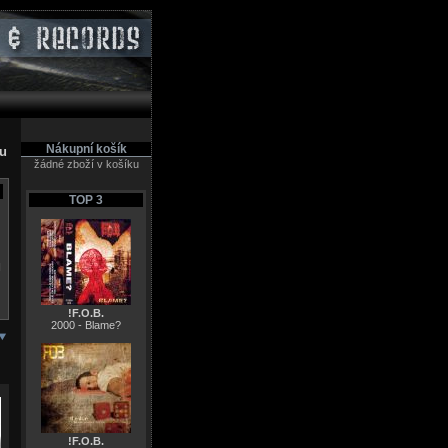
Nákupní košík
pu
žádné zboží v košíku
TOP 3
N
!F.O.B.
2000 - Blame?
!F.O.B.