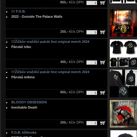
850,-
Kč/s DPH
!!! F.O.B.
2022 - Outside The Palace Walls
250,-
Kč/s DPH
!!!Žižkův vraždící palcát fest original merch 2024
Pánské triko
400,-
Kč/s DPH
!!!Žižkův vraždící palcát fest original merch 2024
Pánská mikina
850,-
Kč/s DPH
BLOODY OBSESSION
Inevitable Death
200,-
Kč/s DPH
F.O.B. kšiltovka