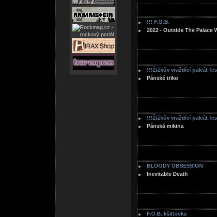
!!! F.O.B.
2022 - Outside The Palace 
!!!Žižkův vraždící palcát fe
Pánské triko
!!!Žižkův vraždící palcát fe
Pánská mikina
BLOODY OBSESSION
Inevitable Death
F.O.B. kšiltovka