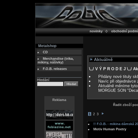
novinky
obchodní podm
Metalshop
CD
Merchandise (trika,
Aktuálně
mikiny, nášivky)
\,,/ V Ý P R O D E J \,,/ 
F.O.B. releases
Přidány nové tituly s
Hledání
Navíc při objednávce 
Aktuálně měníme tyto
MORGUE SON "Deca
Reklama
Řadit zboží p
1
2
3
!! F.O.B. - mikina dámská 20
Motiv Human Poetry