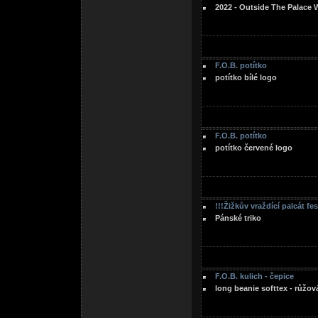
2022 - Outside The Palace 
F.O.B. potítko
potítko bílé logo
F.O.B. potítko
potítko červené logo
!!!Žižkův vraždící palcát fe
Pánské triko
F.O.B. kulich - čepice
long beanie softtex - růžov