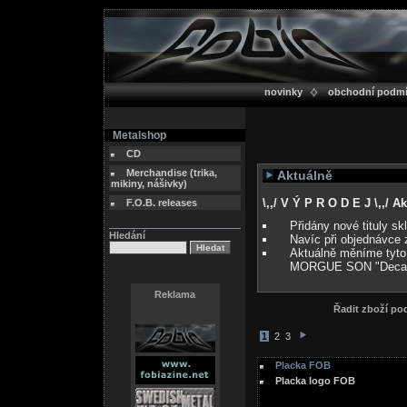
novinky
obchodní podm
Metalshop
CD
Merchandise (trika,
Aktuálně
mikiny, nášivky)
\,,/ V Ý P R O D E J \,,/ 
F.O.B. releases
Přidány nové tituly s
Hledání
Navíc při objednávce 
Aktuálně měníme tyto
MORGUE SON "Deca
Reklama
Řadit zboží p
1
2
3
Placka FOB
Placka logo FOB