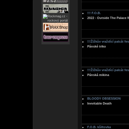
!!! F.O.B.
2022 - Outside The Palace 
!!!Žižkův vraždící palcát fe
Pánské triko
!!!Žižkův vraždící palcát fe
Pánská mikina
BLOODY OBSESSION
Inevitable Death
F.O.B. kšiltovka