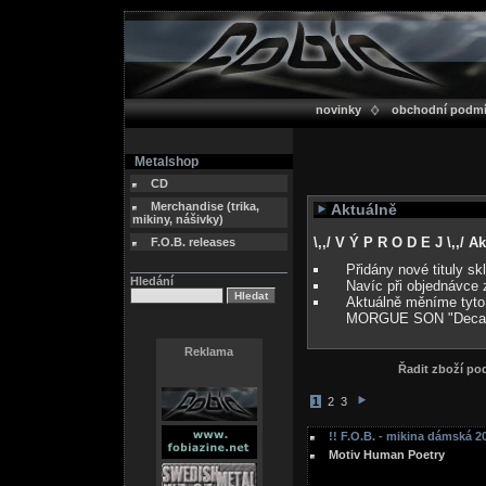
novinky
obchodní podm
Metalshop
CD
Merchandise (trika,
Aktuálně
mikiny, nášivky)
\,,/ V Ý P R O D E J \,,/ 
F.O.B. releases
Přidány nové tituly s
Hledání
Navíc při objednávce 
Aktuálně měníme tyto
MORGUE SON "Deca
Reklama
Řadit zboží p
1
2
3
!! F.O.B. - mikina dámská 20
Motiv Human Poetry