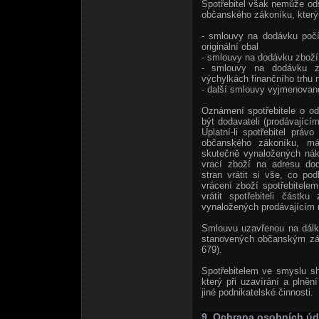
Spotřebitel však nemůže od
občanského zákoníku, který
- smlouvy na dodávku počíta
originální obal
- smlouvy na dodávku zboží 
- smlouvy na dodávku zb
výchylkách finančního trhu n
- další smlouvy vyjmenova
Oznámení spotřebitele o o
být dodavateli (prodávající
Uplatní-li spotřebitel prá
občanského zákoníku, má 
skutečně vynaložených nák
vrací zboží na adresu dod
stran vrátit si vše, co p
vrácení zboží spotřebitele
vrátit spotřebiteli částk
vynaložených prodávajícím n
Smlouvu uzavřenou na dálku
stanovených občanským zák
679).
Spotřebitelem ve smyslu s
který při uzavírání a plně
jiné podnikatelské činnosti.
9. Ochrana osobních úd