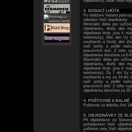
objednávce), bude Vaše obje
3. DODACÍ LHŮTA
Po obdržení Vašeho potvrzuj
odeslání Vaší objednávky.
Minimální doba pro vyříze
objednávku, druhý den my
objednané tituly jsou k m
telefonicky), třetí den Vy
souhlasíte a čtvrtý den zb
naší pošty a podle naši
pracovních dnů. Z toho vy
objednávka doručena za 6-9 
Maximální doba pro vyříze
objednávku, druhý den my
objednané tituly jsou k m
telefonicky). Za 7 dní Vy 
souhlasíte a my za 14 dní z
naší pošty a podle naši
pracovních dnů. Z toho vyp
objednávka doručena za 25-
4. POŠTOVNÉ A BALNÉ
Poštovné za dobírku činí 14
5. OBJEDNÁVKY ZE SL
Při objednávce ze Slovens
požadavkem Vaší objedná
zašleme ceny Vaší objedná