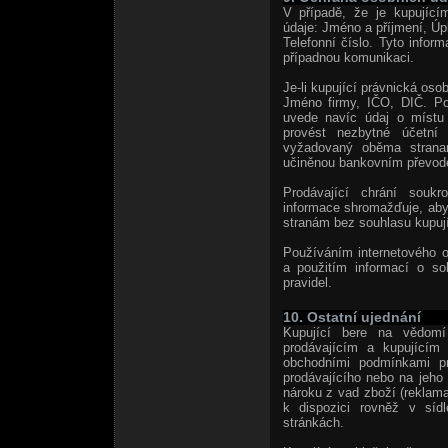
V případě, že je kupující
údaje: Jméno a příjmení, Úp
Telefonní číslo. Tyto inform
případnou komunikaci.
Je-li kupující právnická osob
Jméno firmy, IČO, DIČ. Po
uvede navíc údaj o místu
provést nezbytné účetní 
vyžadovaný oběma stranami
učiněnou bankovním převod
Prodávající chrání soukr
informace shromažďuje, aby 
stranám bez souhlasu kupují
Používáním internetového 
a použitím informací o s
pravidel.
10. Ostatní ujednání
Kupující bere na vědomí
prodávajícím a kupujícím
obchodními podmínkami pro
prodávajícího nebo na jeho 
nároku z vad zboží (reklama
k dispozici rovněž v sídl
stránkách.