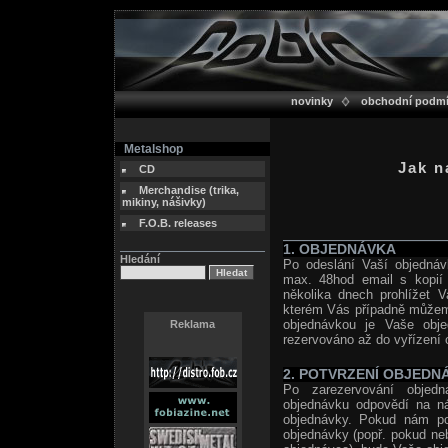
novinky
obchodní podm
Metalshop
Jak n
CD
Merchandise (trika,
mikiny, nášivky)
F.O.B. releases
1. OBJEDNÁVKA
Hledání
Po odeslání Vaší objednáv
max. 48hod email s kopií 
několika dnech prohlížet V
kterém Vás případně můžeme
objednávkou je Vaše obj
Reklama
rezervováno až do vyřízení 
2. POTVRZENÍ OBJEDN
Po zarezervování objedn
objednávku odpovědí na n
objednávky. Pokud nám pot
objednávky (popř. pokud neb