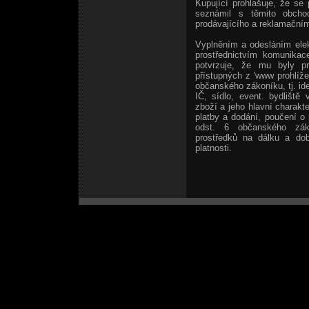
Kupující prohlašuje, že se
seznámil s těmito obcho
prodávajícího a reklamačním
Vyplněním a odesláním elek
prostřednictvím komunikac
potvrzuje, že mu byly p
přístupných z 'www prohlíže
občanského zákoníku, tj. ide
IČ, sídlo, event. bydliště
zboží a jeho hlavní charakt
platby a dodání, poučení o
odst. 6 občanského zák
prostředků na dálku a do
platnosti.