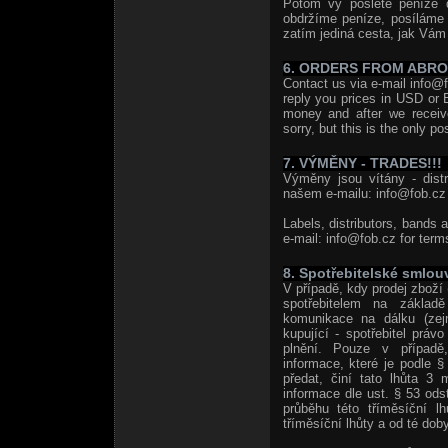
Potom vy pošlete peníze 
obdržíme peníze, posíláme
zatím jediná cesta, jak Vám 
6. ORDERS FROM ABR
Contact us via e-mail info@f
reply you prices in USD or 
money and after we receiv
sorry, but this is the only po
7. VÝMĚNY - TRADES!!!
Výměny jsou vítány - distri
našem e-mailu: info@fob.cz 
Labels, distributors, bands 
e-mail: info@fob.cz for term
8. Spotřebitelské smlou
V případě, kdy prodej zboží 
spotřebitelem na základě
komunikace na dálku (zej
kupující - spotřebitel prá
plnění. Pouze v případě,
informace, které je podle 
předat, činí tato lhůta 3 
informace dle ust. § 53 od
průběhu této tříměsíční l
tříměsíční lhůty a od té doby