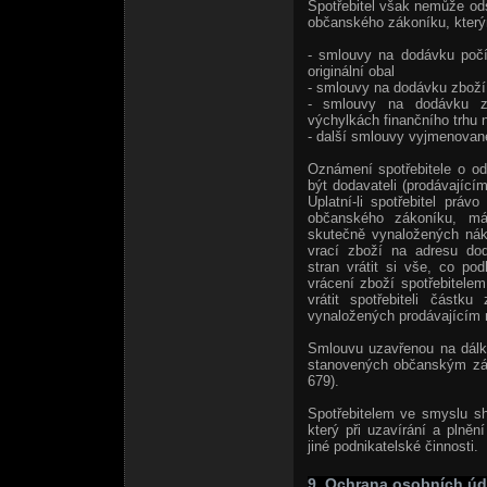
Spotřebitel však nemůže od
občanského zákoníku, který
- smlouvy na dodávku počíta
originální obal
- smlouvy na dodávku zboží 
- smlouvy na dodávku zb
výchylkách finančního trhu n
- další smlouvy vyjmenova
Oznámení spotřebitele o o
být dodavateli (prodávající
Uplatní-li spotřebitel prá
občanského zákoníku, má 
skutečně vynaložených nák
vrací zboží na adresu dod
stran vrátit si vše, co p
vrácení zboží spotřebitele
vrátit spotřebiteli částk
vynaložených prodávajícím n
Smlouvu uzavřenou na dálku
stanovených občanským zák
679).
Spotřebitelem ve smyslu s
který při uzavírání a plně
jiné podnikatelské činnosti.
9. Ochrana osobních úd