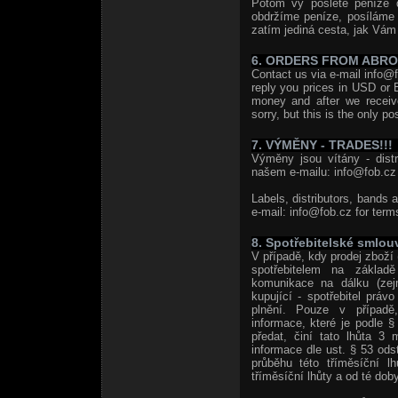
Potom vy pošlete peníze 
obdržíme peníze, posíláme
zatím jediná cesta, jak Vám 
6. ORDERS FROM ABR
Contact us via e-mail info@f
reply you prices in USD or 
money and after we receiv
sorry, but this is the only po
7. VÝMĚNY - TRADES!!!
Výměny jsou vítány - distri
našem e-mailu: info@fob.cz 
Labels, distributors, bands 
e-mail: info@fob.cz for term
8. Spotřebitelské smlou
V případě, kdy prodej zboží 
spotřebitelem na základě
komunikace na dálku (zej
kupující - spotřebitel prá
plnění. Pouze v případě,
informace, které je podle 
předat, činí tato lhůta 3 
informace dle ust. § 53 od
průběhu této tříměsíční l
tříměsíční lhůty a od té doby