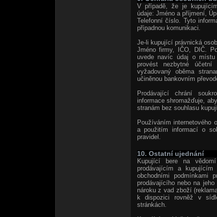
V případě, že je kupující
údaje: Jméno a příjmení, Úp
Telefonní číslo. Tyto inform
případnou komunikaci.
Je-li kupující právnická osob
Jméno firmy, IČO, DIČ. Po
uvede navíc údaj o místu
provést nezbytné účetní 
vyžadovaný oběma stranami
učiněnou bankovním převod
Prodávající chrání soukr
informace shromažďuje, aby 
stranám bez souhlasu kupují
Používáním internetového 
a použitím informací o s
pravidel.
10. Ostatní ujednání
Kupující bere na vědomí
prodávajícím a kupujícím
obchodními podmínkami pro
prodávajícího nebo na jeho 
nároku z vad zboží (reklama
k dispozici rovněž v sídl
stránkách.