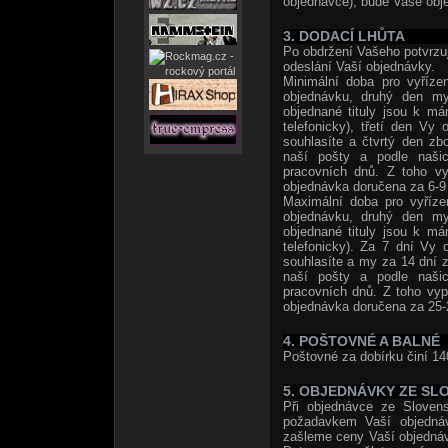
objednávce), bude Vaše obje
3. DODACÍ LHŮTA
Po obdržení Vašeho potvrzuj
odeslání Vaší objednávky.
Minimální doba pro vyříze
objednávku, druhý den my
objednané tituly jsou k m
telefonicky), třetí den Vy
souhlasíte a čtvrtý den zb
naší pošty a podle naši
pracovních dnů. Z toho vy
objednávka doručena za 6-9 
Maximální doba pro vyříze
objednávku, druhý den my
objednané tituly jsou k m
telefonicky). Za 7 dní Vy 
souhlasíte a my za 14 dní z
naší pošty a podle naši
pracovních dnů. Z toho vyp
objednávka doručena za 25-
4. POŠTOVNÉ A BALNÉ
Poštovné za dobírku činí 14
5. OBJEDNÁVKY ZE SL
Při objednávce ze Slovens
požadavkem Vaší objedná
zašleme ceny Vaší objedná