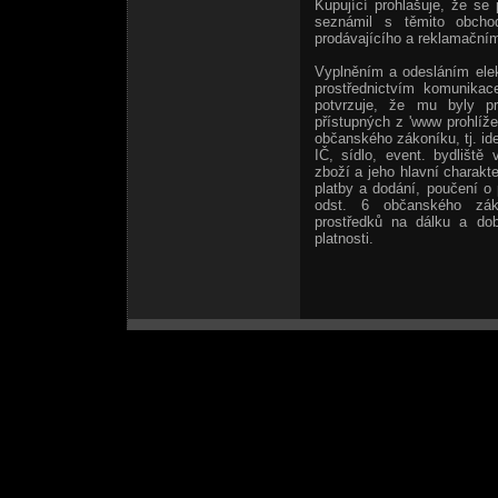
Kupující prohlašuje, že se
seznámil s těmito obcho
prodávajícího a reklamačním
Vyplněním a odesláním elek
prostřednictvím komunikac
potvrzuje, že mu byly p
přístupných z 'www prohlíže
občanského zákoníku, tj. ide
IČ, sídlo, event. bydliště
zboží a jeho hlavní charakt
platby a dodání, poučení o
odst. 6 občanského zák
prostředků na dálku a do
platnosti.