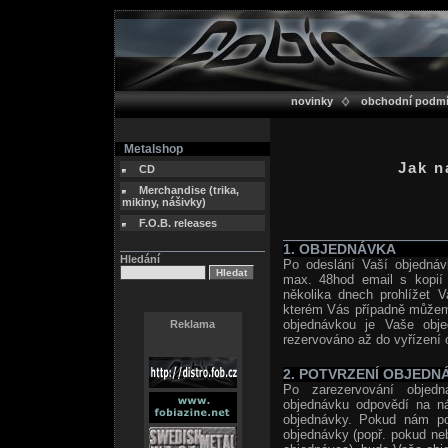
novinky
obchodní podm
Metalshop
Jak n
CD
Merchandise (trika,
mikiny, nášivky)
F.O.B. releases
1. OBJEDNÁVKA
Hledání
Po odeslání Vaší objednáv
max. 48hod email s kopií 
několika dnech prohlížet V
kterém Vás případně můžeme
objednávkou je Vaše obj
Reklama
rezervováno až do vyřízení 
2. POTVRZENÍ OBJEDN
Po zarezervování objedn
objednávku odpovědí na n
objednávky. Pokud nám pot
objednávky (popř. pokud neb