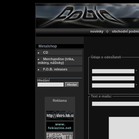
novinky
obchodní podm
Metalshop
CD
Údaje o odesílateli
Merchandise (trika,
mikiny, nášivky)
F.O.B. releases
*
Hledání
*
Text e-mailu:
Reklama