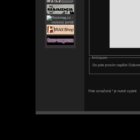
Antispam
Do pole prosím napište číslice
Pole označená * je nutné vyplnit