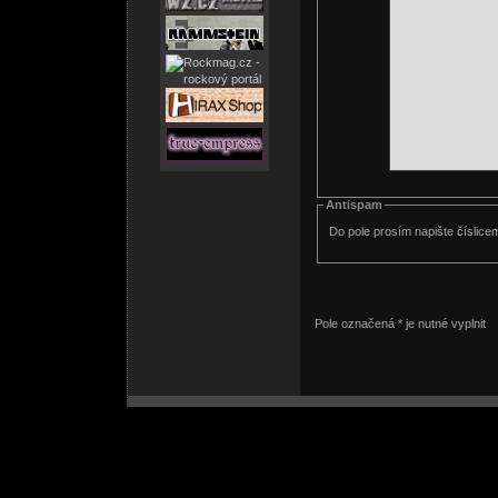
Antispam
Do pole prosím napište číslice
Pole označená * je nutné vyplnit