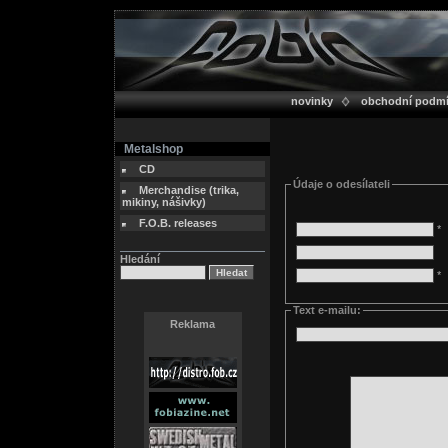
novinky
obchodní podm
Metalshop
CD
Údaje o odesílateli
Merchandise (trika,
mikiny, nášivky)
F.O.B. releases
*
Hledání
*
Text e-mailu:
Reklama